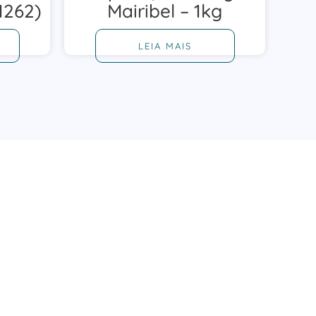
1262)
Mairibel – 1kg
LEIA MAIS