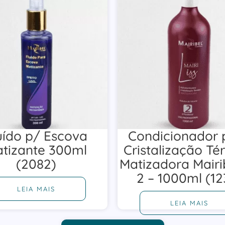
uído p/ Escova
Condicionador 
tizante 300ml
Cristalização Té
(2082)
Matizadora Mairi
2 – 1000ml (12
LEIA MAIS
LEIA MAIS