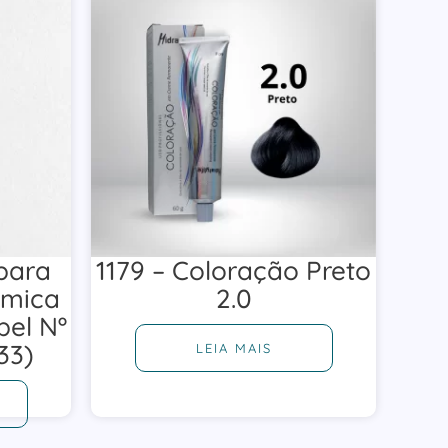
para
1179 – Coloração Preto
rmica
2.0
bel Nº
33)
LEIA MAIS