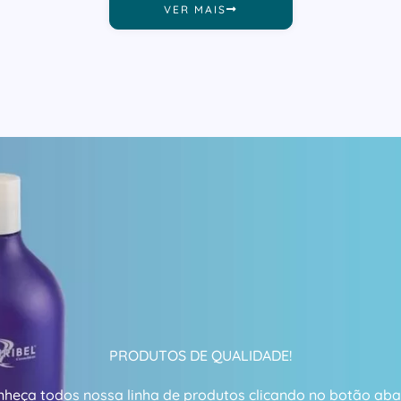
VER MAIS
PRODUTOS DE QUALIDADE!
heça todos nossa linha de produtos clicando no botão aba