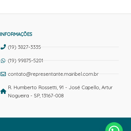
INFORMAÇÕES
(19) 3827-3335
(19) 99875-5201
contato@representante.mairibel.com.br
R. Humberto Rossetti, 91 - José Capello, Artur
Nogueira - SP, 13167-008