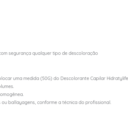
 com segurança qualquer tipo de descoloração
olocar uma medida (50G) do Descolorante Capilar Hidratylif
lumes.
 homogênea.
s ou ballayagens, conforme a técnica do profissional.