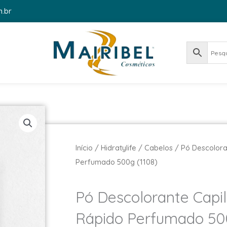
m.br
Início
/
Hidratylife
/
Cabelos
/ Pó Descolora
Perfumado 500g (1108)
Pó Descolorante Capil
Rápido Perfumado 500