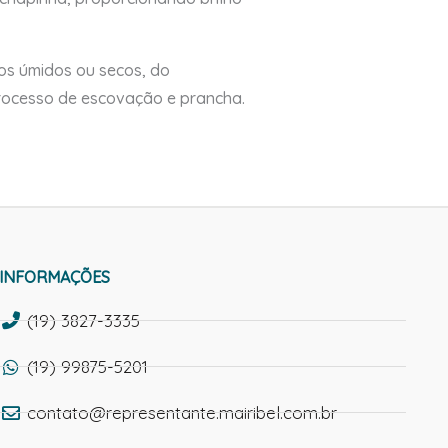
os úmidos ou secos, do
processo de escovação e prancha.
INFORMAÇÕES
(19) 3827-3335
(19) 99875-5201
contato@representante.mairibel.com.br