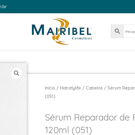
m.br
Início
/
Hidratylife
/
Cabelos
/ Sérum Repara
(051)
Sérum Reparador de F
120ml (051)