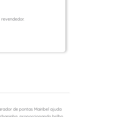
m revendedor.
arador de pontas Mairibel ajuda
a chapinha, proporcionando brilho