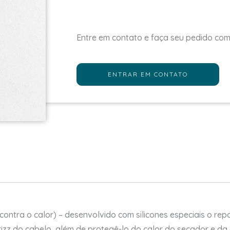
Entre em contato e faça seu pedido co
ENTRAR EM CONTATO
ntra o calor) – desenvolvido com silicones especiais o rep
frizz do cabelo, além de protegê-lo do calor do secador e d