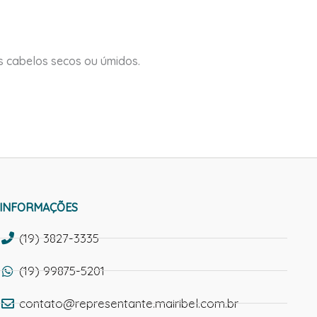
 cabelos secos ou úmidos.
INFORMAÇÕES
(19) 3827-3335
(19) 99875-5201
contato@representante.mairibel.com.br