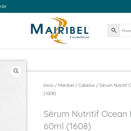
m.br
Início
/
Mairibel
/
Cabelos
/ Sérum Nutritif 
(1608)
Sérum Nutritif Ocean M
60ml (1608)