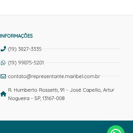
INFORMAÇÕES
(19) 3827-3335
(19) 99875-5201
contato@representante.mairibel.com.br
R. Humberto Rossetti, 91 - José Capello, Artur
Nogueira - SP, 13167-008