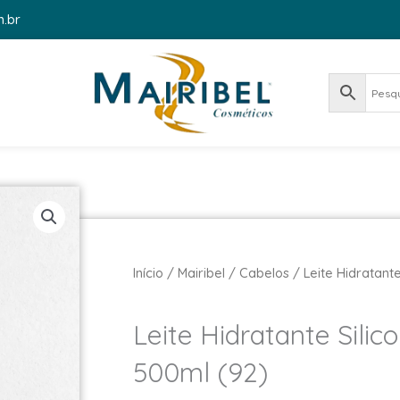
m.br
Início
/
Mairibel
/
Cabelos
/ Leite Hidratante
Leite Hidratante Silic
500ml (92)