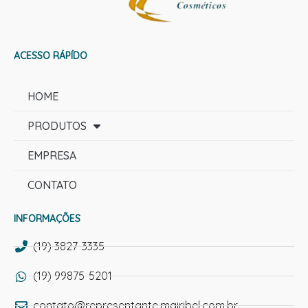
ACESSO RÁPÍDO
HOME
PRODUTOS
EMPRESA
CONTATO
INFORMAÇÕES
(19) 3827-3335
(19) 99875-5201
contato@representante.mairibel.com.br