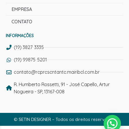
EMPRESA
CONTATO
INFORMAÇÕES
(19) 3827-3335
(19) 99875-5201
contato@representante.mairibel.com.br
R. Humberto Rossetti, 91 - José Capello, Artur
Nogueira - SP, 13167-008
©
SETIN DESIGNER
– Todos os direitos reservados.