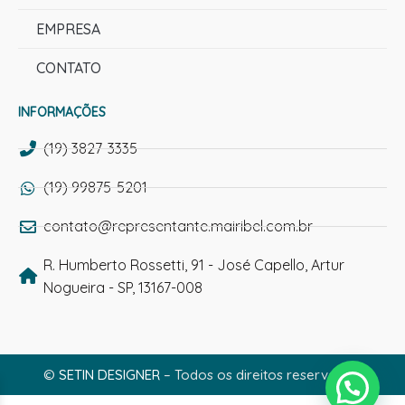
EMPRESA
CONTATO
INFORMAÇÕES
(19) 3827-3335
(19) 99875-5201
contato@representante.mairibel.com.br
R. Humberto Rossetti, 91 - José Capello, Artur
Nogueira - SP, 13167-008
©
SETIN DESIGNER
– Todos os direitos reservados.