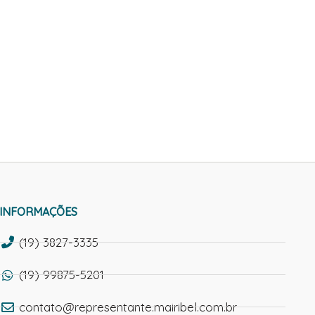
INFORMAÇÕES
(19) 3827-3335
(19) 99875-5201
contato@representante.mairibel.com.br