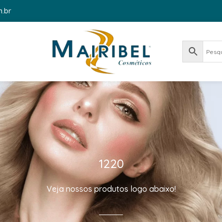
m.br
1220
Veja nossos produtos logo abaixo!