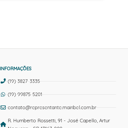
INFORMAÇÕES
(19) 3827-3335
(19) 99875-5201
contato@representante.mairibel.com.br
R. Humberto Rossetti, 91 - José Capello, Artur